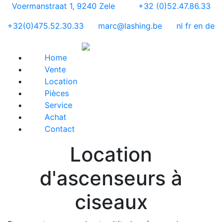
Voermanstraat 1, 9240 Zele
+32 (0)52.47.86.33
+32(0)475.52.30.33
marc@lashing.be
nl
fr
en
de
Home
Vente
Location
Pièces
Service
Achat
Contact
Location
d'ascenseurs à
ciseaux